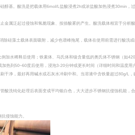
基。酸洗是把载体用6mol/L盐酸浸煮2h或浓盐酸加热浸煮30min，过
止金属泛起过侵蚀和氢脆现象、按捺酸雾的产生。酸洗载体相宜于分析酸性
。为了消除硅藻土载体表面吸附，减少色谱峰拖尾，载体在使用前需进行酸洗
加水稀释后使用；铁素体、马氏体和镍含量低的奥氏体不锈钢（如420、430
常温或加热到50~60度后使用，浸泡3-20分钟或更长时间（详细时间和
干净，最好再用碱水或石灰水冲刷中和。当溶液中含铁量超过80g/L，硫
钢管酸洗钝化处理后表面变成平均银白色，大大进步不锈钢抗侵蚀机能，
钢抗侵蚀能力。