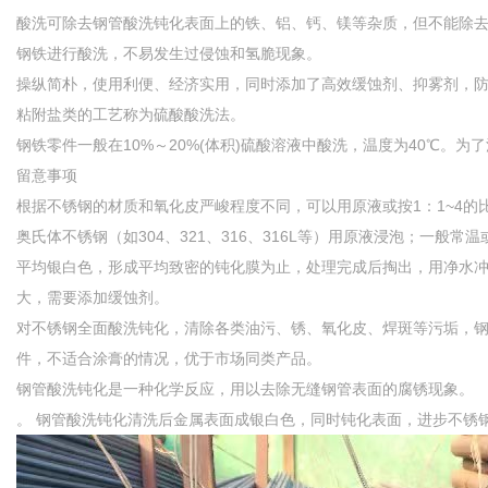
酸洗可除去钢管酸洗钝化表面上的铁、铝、钙、镁等杂质，但不能除去硅醇
钢铁进行酸洗，不易发生过侵蚀和氢脆现象。
操纵简朴，使用利便、经济实用，同时添加了高效缓蚀剂、抑雾剂，防
粘附盐类的工艺称为硫酸酸洗法。
钢铁零件一般在10%～20%(体积)硫酸溶液中酸洗，温度为40℃
留意事项
根据不锈钢的材质和氧化皮严峻程度不同，可以用原液或按1：1~4的比例
奥氏体不锈钢（如304、321、316、316L等）用原液浸泡；一般
平均银白色，形成平均致密的钝化膜为止，处理完成后掏出，用净水冲刷
大，需要添加缓蚀剂。
对不锈钢全面酸洗钝化，清除各类油污、锈、氧化皮、焊斑等污垢，
件，不适合涂膏的情况，优于市场同类产品。
钢管酸洗钝化是一种化学反应，用以去除无缝钢管表面的腐锈现象。
。 钢管酸洗钝化清洗后金属表面成银白色，同时钝化表面，进步不锈