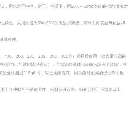
滤，用水洗至中性，烘干。常温下，用20%～80%(体积)的盐酸溶液对
样品。采用浓度为5%~20%的硫酸水溶液，清除工件表面氧化皮和
或碱洗处理。
、200、201、202、300、301等）稀释后使用，镍含量较高的
温度用户根据自己的试用情况确定），至钢管酸洗钝化表面污垢完全清除，成
酸亚铁超过215g/L时，应更换酸洗液。因为酸对金属的侵蚀作用很
合用于各种型号不锈钢零件、板材及其设备。特别合用于小型复杂工