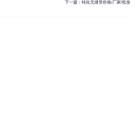
下一篇：
钝化无缝管价格/厂家/批发